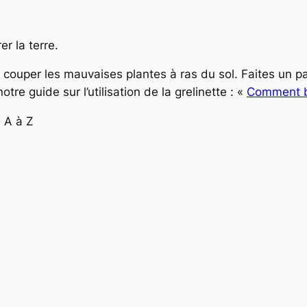
r la terre.
r couper les mauvaises plantes à ras du sol. Faites u
tre guide sur l’utilisation de la grelinette : «
Comment bi
e A à Z