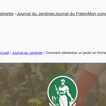
elinette
Journal du Jardinier
Journal du Frelon
Mon com
ccueil
/
Journal du Jardinier
/ Comment désherber un jardin en friche